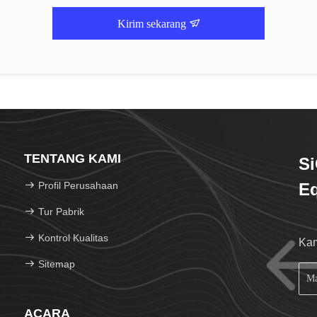
Kirim sekarang
TENTANG KAMI
Si
Profil Perusahaan
Eq
Tur Pabrik
Kontrol Kualitas
Kam
Sitemap
ACARA