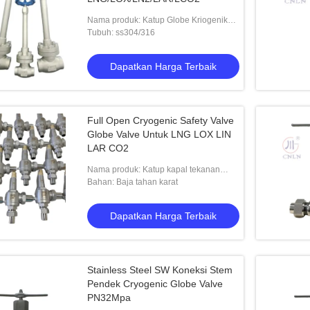
Nama produk: Katup Globe Kriogenik
tipe A
Tubuh: ss304/316
Dapatkan Harga Terbaik
Full Open Cryogenic Safety Valve
Globe Valve Untuk LNG LOX LIN
LAR CO2
Nama produk: Katup kapal tekanan
kriogenik -196°C~80°C
Bahan: Baja tahan karat
Dapatkan Harga Terbaik
Stainless Steel SW Koneksi Stem
Pendek Cryogenic Globe Valve
PN32Mpa