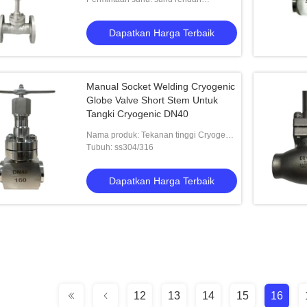
((-196°C-+80°C)
Dapatkan Harga Terbaik
Manual Socket Welding Cryogenic
Globe Valve Short Stem Untuk
Tangki Cryogenic DN40
Nama produk: Tekanan tinggi Cryogenic
Globe Valve Short-stem
Tubuh: ss304/316
Dapatkan Harga Terbaik
12
13
14
15
16