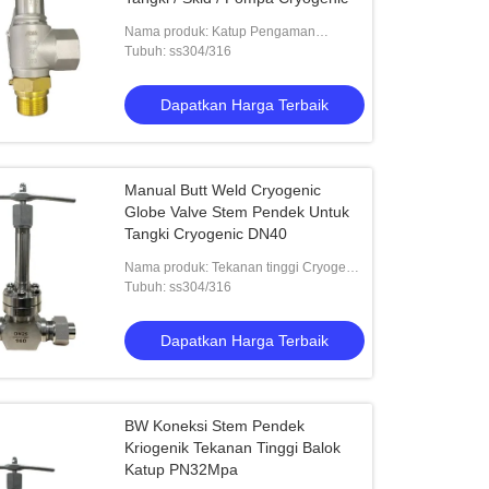
Nama produk: Katup Pengaman
Kriogenik untuk tangki
Tubuh: ss304/316
Dapatkan Harga Terbaik
Manual Butt Weld Cryogenic
Globe Valve Stem Pendek Untuk
Tangki Cryogenic DN40
Nama produk: Tekanan tinggi Cryogenic
Globe Valve Short-stem
Tubuh: ss304/316
Dapatkan Harga Terbaik
BW Koneksi Stem Pendek
Kriogenik Tekanan Tinggi Balok
Katup PN32Mpa