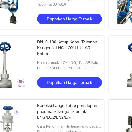
Pneumatik Kriogenik
Tubuh: ss304/316
Dapatkan Harga Terbaik
genik batang panjang
DN40 Cryogenic Globe Katup besi tahan
Ujun
DN10-100 Katup Kapal Tekanan
karat Sambungan Batang Pendek
Panj
Kriogenik LNG LOX LIN LAR
Katup
n Harga Terbaik
Dapatkan Harga Terbaik
Nama produk: LOX,LNG,LIN,LAR katup
kriogenik
Bahan: Katup kriogenik Baja Tahan
Karat 304/316
Dapatkan Harga Terbaik
Koneksi flange katup penutupan
pneumatik kriogenik untuk
LNG/LO2/LN2/LAr
Cara Pengiriman: itu tergantung pada
permintaan pelanggan
Permintaan suhu: suhu rendah