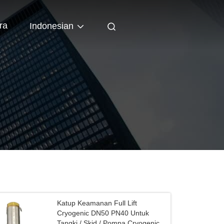
ra
Indonesian
Katup Keamanan Full Lift
Cryogenic DN50 PN40 Untuk
Tangki / Skid / Pompa Cryogenic