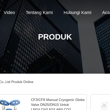
Video
Tentang Kami
Hubungi Kami
Aca
PRODUK
o.,Ltd Produk Online
CF3/CF8 Manual Cryogenic Globe
Valve DN25/DN15 Untuk
LNG/LOX/LN2/LAR/LCO2