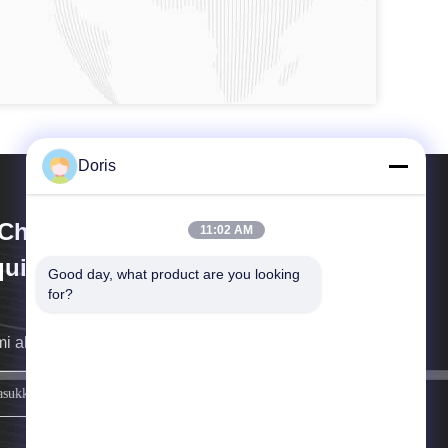
Doris
Chuan Liangchuan Mechanical
11:02 AM
uipment Co.,Ltd
Good day, what product are you looking 
for?
i akan menghubungi Anda sesegera mungkin.
mendaftar