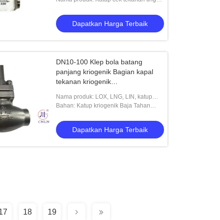
kriogenik
Dapatkan Harga Terbaik
DN10-100 Klep bola batang
panjang kriogenik Bagian kapal
tekanan kriogenik
LNG,LOX,LIN,LAR katup
Nama produk: LOX, LNG, LIN, katup
LAR
Bahan: Katup kriogenik Baja Tahan
Karat 304/316
Dapatkan Harga Terbaik
17
18
19