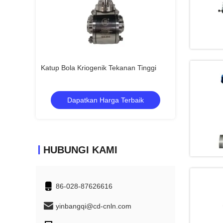
nless Steel
Katup Bola Kriogenik Tekanan Tinggi
Katup bola krio
rbaik
Dapatkan Harga Terbaik
Dapatka
HUBUNGI KAMI
86-028-87626616
yinbangqi@cd-cnln.com