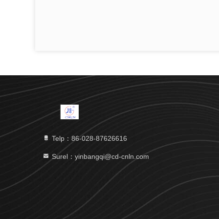
Telp：86-028-87626616
Surel：yinbangqi@cd-cnln.com