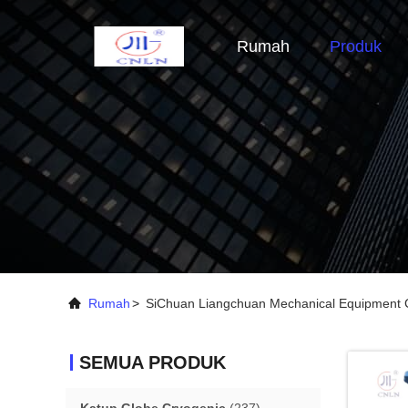
Rumah
Produk
Rumah
>
SiChuan Liangchuan Mechanical Equipment C
SEMUA PRODUK