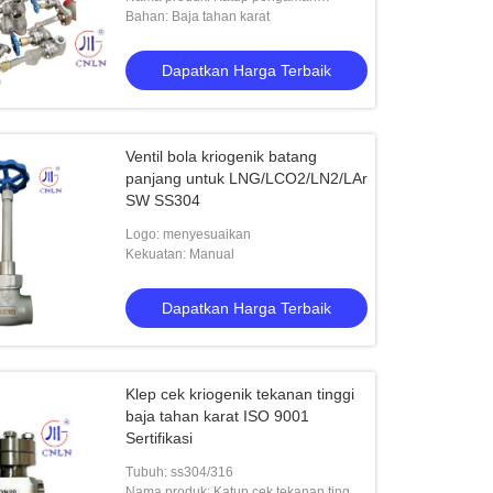
kriogenik -196℃~80℃
Bahan: Baja tahan karat
Dapatkan Harga Terbaik
g Pengelasan Suhu Rendah DN25
Handwheel Batang Panjang Cryog
Ventil bola kriogenik batang
ang Stem Valve
Globe Katup SS Melalui Way Type
panjang untuk LNG/LCO2/LN2/LAr
CDJ61F-40P
SW SS304
Dapatkan Harga Terbaik
Dapatkan Harga Terbaik
Logo: menyesuaikan
Kekuatan: Manual
Dapatkan Harga Terbaik
Klep cek kriogenik tekanan tinggi
baja tahan karat ISO 9001
Sertifikasi
Tubuh: ss304/316
Nama produk: Katup cek tekanan tinggi