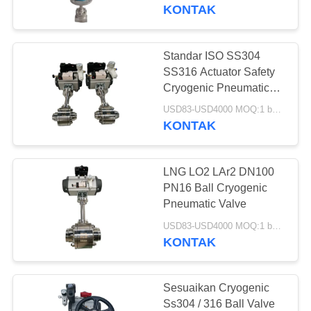
KONTAK
KONTROL
KUALITAS
Standar ISO SS304
45
SS316 Actuator Safety
Katup Periksa
HUBUNGI
Cryogenic Pneumatic
Valve
KAMI
Kriogenik
USD83-USD4000 MOQ:1 buah
KONTAK
BERITA
LNG LO2 LAr2 DN100
PN16 Ball Cryogenic
KASUS
Pneumatic Valve
94
USD83-USD4000 MOQ:1 buah
Katup Pengaman
KONTAK
PERMINTAAN
Cryogenic
PENAWARAN
Sesuaikan Cryogenic
Ss304 / 316 Ball Valve