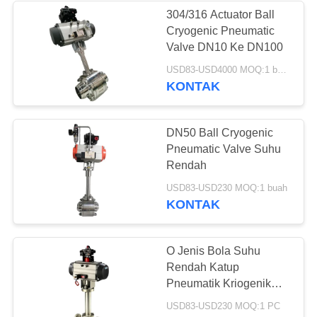
304/316 Actuator Ball
Cryogenic Pneumatic
62
Valve DN10 Ke DN100
Soket Kriogenik
USD83-USD4000 MOQ:1 buah
KONTAK
Weld Globe Valve
DN50 Ball Cryogenic
Pneumatic Valve Suhu
Rendah
18
USD83-USD230 MOQ:1 buah
KONTAK
Katup Globe
Bergelang Kriogenik
O Jenis Bola Suhu
Rendah Katup
Pneumatik Kriogenik
SS304 DN10 - DN250
USD83-USD230 MOQ:1 PC