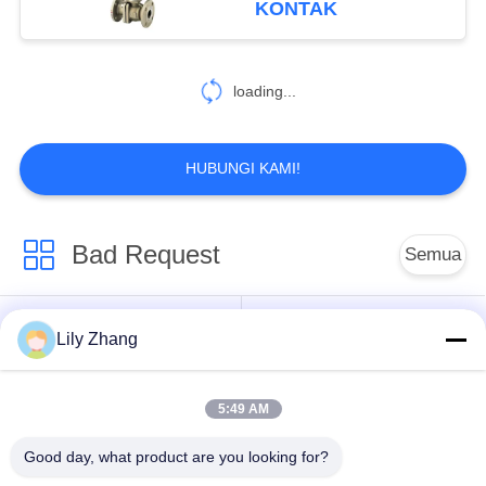
KONTAK
7
Katup Bantuan
loading...
Keamanan
Kriogenik
HUBUNGI KAMI!
Bad Request
Semua
10
Katup Pneumatik
Katup Globe
Lily Zhang
Katup Bola Cryogenic
Kriogenik
Cryogenic
5:49 AM
Katup Periksa
Katup Pengaman
Kriogenik
Cryogenic
Good day, what product are you looking for?