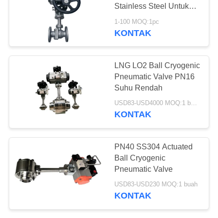
SITEMAP
Stainless Steel Untuk
Amonia Nitrogen
1-100 MOQ:1pc
KEBIJAKAN
KONTAK
25
PRIVASI
Katup Pengurang
LNG LO2 Ball Cryogenic
Tekanan Cryogenic
Pneumatic Valve PN16
Suhu Rendah
USD83-USD4000 MOQ:1 buah
KONTAK
39
PN40 SS304 Actuated
Katup Mati
Ball Cryogenic
Pneumatic Valve
Kriogenik
USD83-USD230 MOQ:1 buah
KONTAK