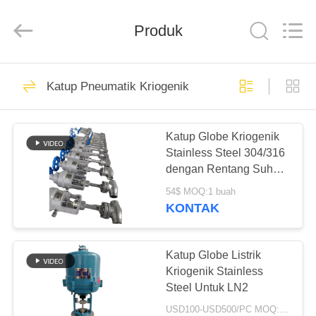
SiChuan
Liangchuan
Mechanical
Equipment
Produk
Co.,Ltd.
All
Rights
Reserved.
RUMAH
243
Katup Pneumatik Kriogenik
Katup Globe
PRODUK
Cryogenic
Katup Globe Kriogenik
Stainless Steel 304/316
VIDEO
dengan Rentang Suhu
-196 hingga +80°C dan
54$ MOQ:1 buah
Tekanan Maksimum
TENTANG
KONTAK
5.0Mpa
59
KAMI
Katup Bola
Katup Globe Listrik
TUR
Kriogenik Stainless
Cryogenic
Steel Untuk LN2
PABRIK
USD100-USD500/PC MOQ:1 pc