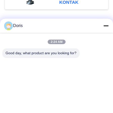
Valve Body untuk
KONTAK
-196°C sampai +80°C
Aplikasi
Bad Request
Semua
Doris
Katup Globe
2:24 AM
Katup Bola Cryogenic
Cryogenic
Good day, what product are you looking for?
Katup Periksa
Katup Pengaman
Kriogenik
Cryogenic
Katup Pengurang
Katup Mati Kriogenik
Tekanan Cryogenic
Soket Kriogenik Weld
Katup Globe
Globe Valve
Bergelang Kriogenik