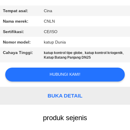
KONTROL
Tempat asal:
Cina
KUALITAS
Nama merek:
CNLN
Sertifikasi:
CE/ISO
HUBUNGI
Nomor model:
katup Dunia
KAMI
Cahaya Tinggi:
,
,
katup kontrol tipe globe
katup kontrol kriogenik
Katup Batang Panjang DN25
BERITA
HUBUNGI KAMI!
KASUS
BUKA DETAIL
PERMINTAAN
PENAWARAN
produk sejenis