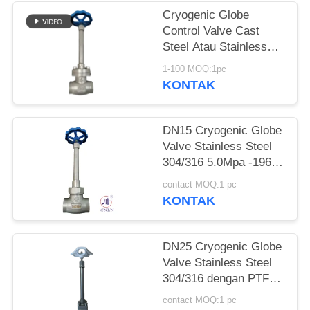
SITEMAP
Cryogenic Globe
Control Valve Cast
KEBIJAKAN
Steel Atau Stainless
Steel Atau
PRIVASI
1-100 MOQ:1pc
Menyesuaikan Bahan
KONTAK
DN15 Cryogenic Globe
Valve Stainless Steel
304/316 5.0Mpa -196°C
sampai +80°C
contact MOQ:1 pc
KONTAK
DN25 Cryogenic Globe
Valve Stainless Steel
304/316 dengan PTFE
Seal dan CF8/CF3
contact MOQ:1 pc