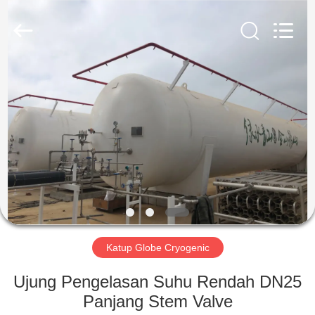
SiChuan
Liangchuan
Mechanical
Equipment
Co.,Ltd.
All
Rights
Reserved.
RUMAH
PRODUK
VIDEO
TENTANG
KAMI
Katup Globe Cryogenic
TUR
Ujung Pengelasan Suhu Rendah DN25
PABRIK
Panjang Stem Valve