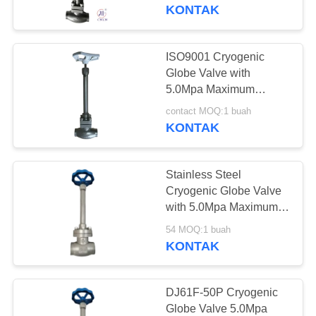
LIN LAR Applications
KONTAK
KONTROL
KUALITAS
ISO9001 Cryogenic
45
Globe Valve with
Katup Periksa
HUBUNGI
5.0Mpa Maximum
Pressure and CF8/CF3
KAMI
Kriogenik
contact MOQ:1 buah
Valve Body for LNG LOX
KONTAK
LIN LAR Applications
BERITA
Stainless Steel
Cryogenic Globe Valve
KASUS
with 5.0Mpa Maximum
94
Pressure and -196 to
54 MOQ:1 buah
Katup Pengaman
+80°C Temperature
KONTAK
PERMINTAAN
Range for LNG/LOX/LIN
Cryogenic
PENAWARAN
Applications
DJ61F-50P Cryogenic
Globe Valve 5.0Mpa