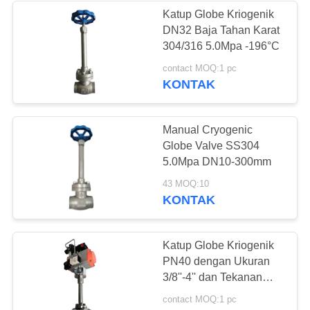
Katup Globe Kriogenik
DN32 Baja Tahan Karat
62
304/316 5.0Mpa -196°C
Soket Kriogenik
contact MOQ:1 pc
KONTAK
Weld Globe Valve
Manual Cryogenic
Globe Valve SS304
5.0Mpa DN10-300mm
18
43 MOQ:10
KONTAK
Katup Globe
Bergelang Kriogenik
Katup Globe Kriogenik
PN40 dengan Ukuran
3/8''-4'' dan Tekanan
5.0Mpa untuk Aplikasi
contact MOQ:1 pc
LNG/LOX/LIN