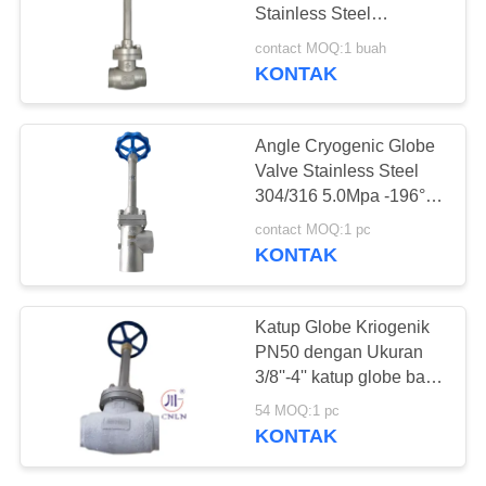
SITEMAP
Stainless Steel
CF8/CF3 for LNG LOX
contact MOQ:1 buah
KEBIJAKAN
LIN LAR Applications
KONTAK
25
PRIVASI
Katup Pengurang
Angle Cryogenic Globe
Tekanan Cryogenic
Valve Stainless Steel
304/316 5.0Mpa -196°C
Design for LOX LNG lIN
contact MOQ:1 pc
LAR
KONTAK
39
Katup Globe Kriogenik
Katup Mati
PN50 dengan Ukuran
3/8''-4'' katup globe baja
Kriogenik
tahan karat untuk
54 MOQ:1 pc
Aplikasi LNG/LOX/LIN
KONTAK