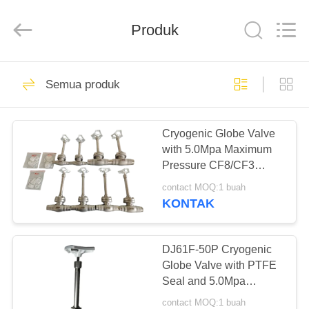
SiChuan
Liangchuan
Mechanical
Equipment
Produk
Co.,Ltd.
All
Rights
Reserved.
RUMAH
243
Semua produk
Katup Globe
PRODUK
Cryogenic
Cryogenic Globe Valve
with 5.0Mpa Maximum
VIDEO
Pressure CF8/CF3
Valve Body and DJ61F-
contact MOQ:1 buah
50P Model for LNG LOX
TENTANG
KONTAK
LIN LAR Tank
59
KAMI
Katup Bola
DJ61F-50P Cryogenic
TUR
Globe Valve with PTFE
Cryogenic
Seal and 5.0Mpa
PABRIK
Pressure for LNG LOX
contact MOQ:1 buah