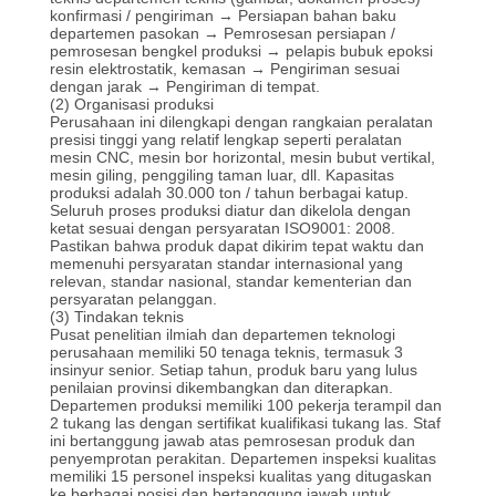
SITEMAP
konfirmasi / pengiriman → Persiapan bahan baku
departemen pasokan → Pemrosesan persiapan /
pemrosesan bengkel produksi → pelapis bubuk epoksi
KEBIJAKAN
resin elektrostatik, kemasan → Pengiriman sesuai
dengan jarak → Pengiriman di tempat.
PRIVASI
(2) Organisasi produksi
Perusahaan ini dilengkapi dengan rangkaian peralatan
presisi tinggi yang relatif lengkap seperti peralatan
mesin CNC, mesin bor horizontal, mesin bubut vertikal,
mesin giling, penggiling taman luar, dll. Kapasitas
produksi adalah 30.000 ton / tahun berbagai katup.
Seluruh proses produksi diatur dan dikelola dengan
ketat sesuai dengan persyaratan ISO9001: 2008.
Pastikan bahwa produk dapat dikirim tepat waktu dan
memenuhi persyaratan standar internasional yang
relevan, standar nasional, standar kementerian dan
persyaratan pelanggan.
(3) Tindakan teknis
Pusat penelitian ilmiah dan departemen teknologi
perusahaan memiliki 50 tenaga teknis, termasuk 3
insinyur senior.
Setiap tahun, produk baru yang lulus
penilaian provinsi dikembangkan dan diterapkan.
Departemen produksi memiliki 100 pekerja terampil dan
2 tukang las dengan sertifikat kualifikasi tukang las.
Staf
ini bertanggung jawab atas pemrosesan produk dan
penyemprotan perakitan.
Departemen inspeksi kualitas
memiliki 15 personel inspeksi kualitas yang ditugaskan
ke berbagai posisi dan bertanggung jawab untuk