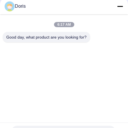
Bad Request
Semua
Doris
Katup Globe
6:17 AM
Katup Bola Cryogenic
Cryogenic
Good day, what product are you looking for?
Katup Periksa
Katup Pengaman
Kriogenik
Cryogenic
Katup Pengurang
Katup Mati Kriogenik
Tekanan Cryogenic
Soket Kriogenik Weld
Katup Globe
Globe Valve
Bergelang Kriogenik
Berlangganan