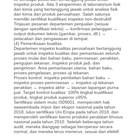
inspeksi produk.
Ada 3 eksperimen di laboratorium fisik
dan kimia yang bertanggung jawab untuk analisis fisik
dan kimia dari produk perusahaan.
Salah satunya
memiliki sertifikat kualifikasi inspeksi non-destruktif.
Tinjauan pesanan departemen penjualan (sesuai
dengan spesifikasi teknis) → konfirmasi pelanggan →
output dokumen teknis (gambar, proses, dll.) →
pelacakan dan pengawasan di tempat.
(4) Pemeriksaan kualitas
Departemen inspeksi kualitas perusahaan bertanggung
jawab untuk inspeksi kualitas dan pemantauan seluruh
proses mulai dari bahan baku, pemrosesan, perakitan,
pengujian tekanan, inspeksi produk jadi, dan
pengiriman.
Area pemantauan utama: bahan baku,
proses pengelasan, proses uji tekanan.
Proses kontrol: inspeksi pembelian bahan baku →
inspeksi proses pemrosesan → inspeksi uji tekanan
perakitan → inspeksi akhir → layanan lapangan purna
jual.
Target kontrol kualitas: 100% tingkat kualifikasi
produk, tingkat produk superior ≥95%.
Sertifikasi sistem mutu IS09001, memperoleh hak
swasembada impor dan ekspor nasional pada tahun
2018, lulus sertifikasi Uni Eropa pada tahun 2018, dan
memperoleh sertifikasi lisensi produksi peralatan khusus
nasional pada tahun 2010. Setelah beberapa tahun
audit, mereka dianggap sebagai beroperasi secara
normal, dan mereka terus menerus, sesuai dan efektif.