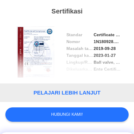
Sertifikasi
Standar
Certificate of Compliance
Nomor
1N180928.scltw49
Masalah tanggal
2019-09-28
Tanggal kadaluwarsa
2023-01-27
Lingkup/Range
Ball valve, Gate valve,Globe valve,Check valve, Control valve,Emergency shuyoff valve,safety valve
Dikeluarkan oleh
Ente Certificazione Macchine Srl
PELAJARI LEBIH LANJUT
HUBUNGI KAMI!