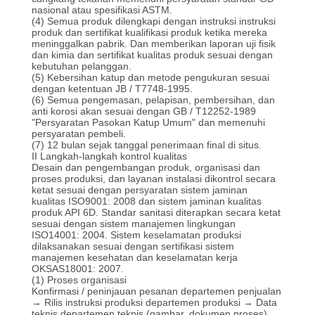
nasional atau spesifikasi ASTM.
KONTROL
(4) Semua produk dilengkapi dengan instruksi instruksi
produk dan sertifikat kualifikasi produk ketika mereka
meninggalkan pabrik.
Dan memberikan laporan uji fisik
KUALITAS
dan kimia dan sertifikat kualitas produk sesuai dengan
kebutuhan pelanggan.
(5) Kebersihan katup dan metode pengukuran sesuai
HUBUNGI
dengan ketentuan JB / T7748-1995.
(6) Semua pengemasan, pelapisan, pembersihan, dan
anti korosi akan sesuai dengan GB / T12252-1989
KAMI
"Persyaratan Pasokan Katup Umum" dan memenuhi
persyaratan pembeli.
(7) 12 bulan sejak tanggal penerimaan final di situs.
BERITA
II
Langkah-langkah kontrol kualitas
Desain dan pengembangan produk, organisasi dan
proses produksi, dan layanan instalasi dikontrol secara
ketat sesuai dengan persyaratan sistem jaminan
KASUS
kualitas ISO9001: 2008 dan sistem jaminan kualitas
produk API 6D.
Standar sanitasi diterapkan secara ketat
sesuai dengan sistem manajemen lingkungan
ISO14001: 2004.
Sistem keselamatan produksi
PERMINTAAN
dilaksanakan sesuai dengan sertifikasi sistem
manajemen kesehatan dan keselamatan kerja
PENAWARAN
OKSAS18001: 2007.
(1) Proses organisasi
Konfirmasi / peninjauan pesanan departemen penjualan
→ Rilis instruksi produksi departemen produksi → Data
teknis departemen teknis (gambar, dokumen proses)