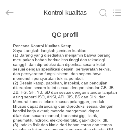
SiChuan
Liangchuan
Mechanical
Equipment
Kontrol kualitas
Co.,Ltd.
All
Rights
Reserved.
RUMAH
QC profil
Rencana Kontrol Kualitas Katup
PRODUK
Saya
Langkah-langkah jaminan kualitas
(1) Barang yang disediakan menjamin bahwa barang
merupakan bahan berkualitas tinggi dan teknologi
canggih dan diproduksi dan diperiksa secara ketat
VIDEO
sesuai dengan spesifikasi desain, persyaratan teknis,
dan persyaratan fungsi sistem, dan sepenuhnya
memenuhi persyaratan teknis pembeli.
TENTANG
(2) Desain katup, pabrikan, inspeksi, dan pengujian
diterapkan secara ketat sesuai dengan standar GB, JB,
ZB, HG, SH, YB, SD dan sesuai dengan standar lanjutan
KAMI
asing seperti ISO, ANSI, API, JIS, BS dan DIN;
dan
Menurut kondisi teknis khusus pelanggan, produk
khusus dapat dirancang dan diproduksi sesuai dengan
TUR
kondisi kerja aktual;
metode mengemudi dapat
dilakukan secara manual, transmisi gigi, listrik,
pneumatik, hidrolik, elektro-hidrolik, gas-hidrolik, dll.
PABRIK
(3) Indeks fisik dan kimia dari bahan coran dan tempa
cangkang tekanan memenuhi persyaratan standar GB