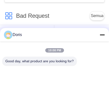
Aplikasi
Bad Request
Semua
Katup Globe
Katup Bola Cryogenic
Doris
Cryogenic
10:08 PM
Katup Periksa
Katup Pengaman
Kriogenik
Cryogenic
Good day, what product are you looking for?
Katup Pengurang
Katup Mati Kriogenik
Tekanan Cryogenic
Soket Kriogenik Weld
Katup Globe
Globe Valve
Bergelang Kriogenik