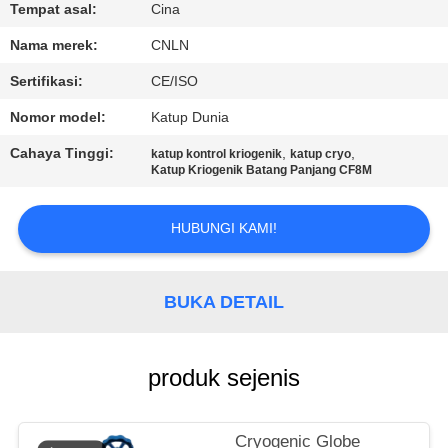
Tempat asal:
Cina
KONTROL
Nama merek:
CNLN
KUALITAS
Sertifikasi:
CE/ISO
Nomor model:
Katup Dunia
HUBUNGI
Cahaya Tinggi:
,
,
katup kontrol kriogenik
katup cryo
KAMI
Katup Kriogenik Batang Panjang CF8M
BERITA
HUBUNGI KAMI!
KASUS
BUKA DETAIL
PERMINTAAN
produk sejenis
PENAWARAN
Cryogenic Globe