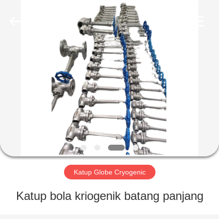
SiChuan
Liangchuan
Mechanical
Equipment
Co.,Ltd.
All
Rights
Reserved.
RUMAH
PRODUK
VIDEO
TENTANG
KAMI
Katup Globe Cryogenic
TUR
Katup bola kriogenik batang panjang
PABRIK