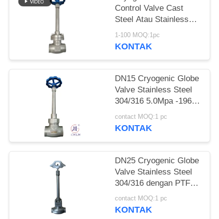
SITEMAP
Control Valve Cast
Steel Atau Stainless
KEBIJAKAN
Steel Atau
1-100 MOQ:1pc
Menyesuaikan Bahan
PRIVASI
KONTAK
DN15 Cryogenic Globe
Valve Stainless Steel
304/316 5.0Mpa -196°C
sampai +80°C
contact MOQ:1 pc
KONTAK
DN25 Cryogenic Globe
Valve Stainless Steel
304/316 dengan PTFE
Seal dan CF8/CF3
contact MOQ:1 pc
Valve Body untuk
KONTAK
-196°C sampai +80°C