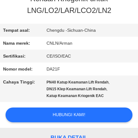
TUR
LNG/LO2/LAR/LCO2/LN2
PABRIK
Tempat asal:
Chengdu -Sichuan-China
KONTROL
Nama merek:
CNLN/Arman
KUALITAS
Sertifikasi:
CE/ISO/EAC
Nomor model:
DA21F
HUBUNGI
Cahaya Tinggi:
,
PN40 Katup Keamanan Lift Rendah
KAMI
,
DN15 Klep Keamanan Lift Rendah
Katup Keamanan Kriogenik EAC
BERITA
HUBUNGI KAMI!
KASUS
BUKA DETAIL