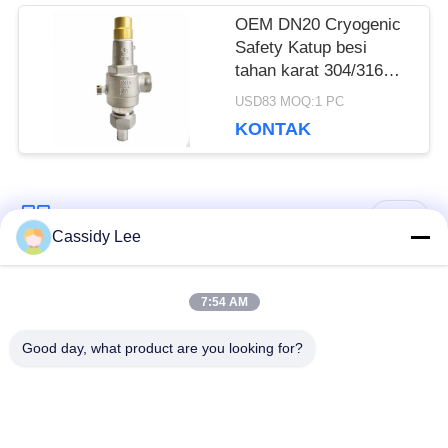
OEM DN20 Cryogenic
Safety Katup besi
tahan karat 304/316
Koneksi Benang
USD83 MOQ:1 PC
KONTAK
Bad Request
Semua
Cassidy Lee
Katup Globe
7:54 AM
Katup Bola Cryogenic
Cryogenic
Good day, what product are you looking for?
Katup Periksa
Katup Pengaman
Kriogenik
Cryogenic