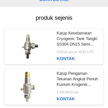
PERMINTAAN
produk sejenis
PENAWARAN
Katup Keselamatan
Cryogenic Tank Tangki
SITEMAP
SS304 DN15 Semi
Direct Acting Terbuka
USD110 per pc MOQ:1 PC
Penuh
KONTAK
KEBIJAKAN
PRIVASI
Katup Pengaman
Tekanan Angkat Penuh
Kustom Krogenik
Dengan Persetujuan
1-100 MOQ:1pc
CE / ISO9001
KONTAK