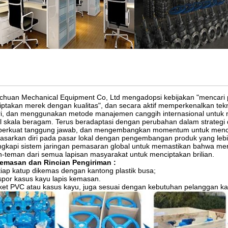
gchuan
Mechanical
Equipment Co, Ltd mengadopsi kebijakan "mencari
ptakan merek dengan kualitas", dan secara aktif memperkenalkan tekn
i, dan menggunakan metode manajemen canggih internasional untu
 skala beragam.
Terus beradaptasi dengan perubahan dalam strategi d
erkuat tanggung jawab, dan mengembangkan momentum untuk menci
sarkan diri pada pasar lokal dengan pengembangan produk yang lebih 
gkapi sistem jaringan pemasaran global untuk memastikan bahwa me
-teman dari semua lapisan masyarakat untuk menciptakan brilian.
emasan dan Rincian
Pengiriman
:
tiap katup dikemas dengan kantong plastik busa;
spor kasus kayu lapis kemasan.
ket PVC atau kasus kayu, juga sesuai dengan kebutuhan pelanggan ka