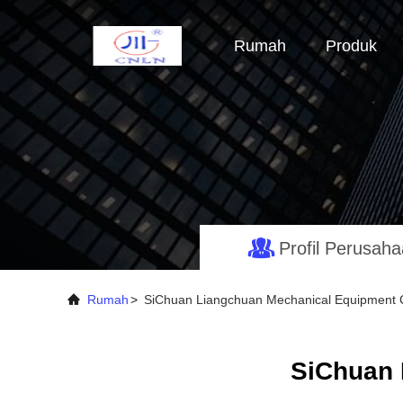
Rumah
Produk
Profil Perusah
Rumah
>
SiChuan Liangchuan Mechanical Equipment C
SiChuan 