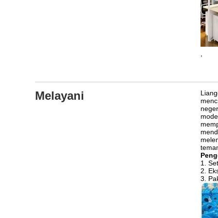
,
Melayani
Lian
menci
neger
model
memp
menda
melen
teman
Peng
1. Se
2. Ek
3. Pa