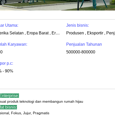
ar Utama:
Jenis bisnis:
Amerika Selatan , Eropa Barat , Eropa Timur , Asia Timur , Asia Tenggara , Timur Tengah
Produsen , Eksportir , Penj
lah Karyawan:
Penjualan Tahunan
00
500000-800000
por p.c:
 - 90%
Enterprise:
at produk teknologi dan membangun rumah hijau
fat bisnis:
sional, Fokus, Jujur, Pragmatis