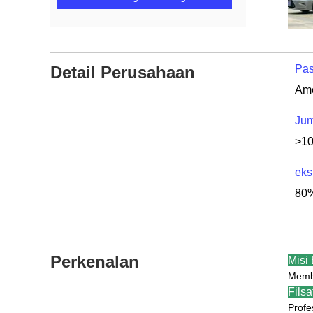
Detail Perusahaan
Pas
Jum
>1
eks
80%
Perkenalan
Misi 
Membu
Filsa
Profe