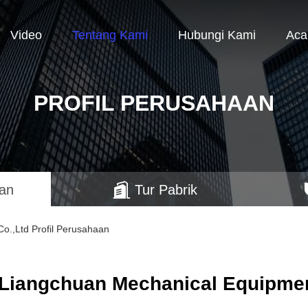
Video
Tentang Kami
Hubungi Kami
Aca
PROFIL PERUSAHAAN
aan
Tur Pabrik
o.,Ltd Profil Perusahaan
Liangchuan Mechanical Equipmen