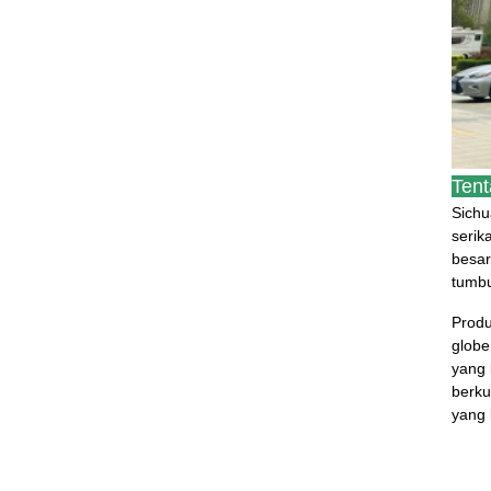
Tent
Sichu
serik
besar
tumbu
Produ
globe
yang 
berku
yang 