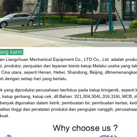
ang kami:
an Liangchuan Mechanical Equipment Co., LTD Co., Ltd. adalah produk
at, produksi, penjualan dan layanan bisnis katup.Melalui usaha yang tak
 Cina utara, seperti Henan, Hebei, Shandong, Beijing, dll
memenangkan 
h dengan setiap hari yang berlalu.
k yang diproduksi perusahaan berfokus pada katup kriogenik, seperti 
, katup gerbang, katup cek, dll.
Bahan: 321,304,304L,316,316L,WCB, dll.
banyak digunakan dalam listrik, pembuatan bir, pembuatan kertas, kedok
alitas tinggi dan peralatan produksi dan pengujian canggih, perusahaa
kuat.