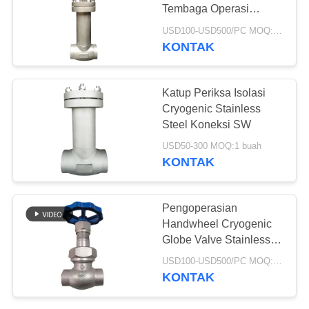
SITEMAP
Tembaga Operasi
Manual Koneksi SW
USD100-USD500/PC MOQ:1 pc
KEBIJAKAN
KONTAK
25
PRIVASI
Katup Pengurang
Katup Periksa Isolasi
Tekanan Cryogenic
Cryogenic Stainless
Steel Koneksi SW
USD50-300 MOQ:1 buah
KONTAK
39
Pengoperasian
Katup Mati
Handwheel Cryogenic
Globe Valve Stainless
Kriogenik
Steel Nut Koneksi BW
USD100-USD500/PC MOQ:1 pc
KONTAK