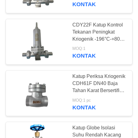
KONTAK
KONTROL
KUALITAS
CDY22F Katup Kontrol
45
Tekanan Peningkat
Katup Periksa
HUBUNGI
Kriogenik -196°C-+80°C
Tekanan PN1.6-6.4Mpa
KAMI
Kriogenik
MOQ:1
KONTAK
BERITA
Katup Periksa Kriogenik
CDH61F DN40 Baja
KASUS
Tahan Karat Bersertifikat
94
ISO 9001
MOQ:1 pc
Katup Pengaman
KONTAK
PERMINTAAN
Cryogenic
PENAWARAN
Katup Globe Isolasi
Suhu Rendah Kacang