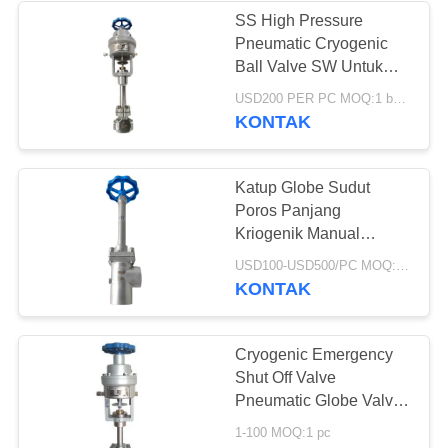
SS High Pressure
Pneumatic Cryogenic
62
Ball Valve SW Untuk
Soket Kriogenik
Gas Industri Cair
USD200 PER PC MOQ:1 buah
KONTAK
Weld Globe Valve
Katup Globe Sudut
Poros Panjang
Kriogenik Manual
Stainless Steel DN40-
18
USD100-USD500/PC MOQ:1 pc
ARMAN
KONTAK
Katup Globe
Bergelang Kriogenik
Cryogenic Emergency
Shut Off Valve
Pneumatic Globe Valve
SW Connection Untuk
1-100 MOQ:1 pc
LNG