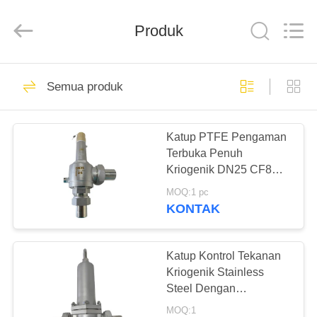
SiChuan
Liangchuan
Mechanical
Equipment
Produk
Co.,Ltd.
All
Rights
Reserved.
RUMAH
243
Semua produk
Katup Globe
PRODUK
Cryogenic
Katup PTFE Pengaman
Terbuka Penuh
VIDEO
Kriogenik DN25 CF8
CF3
MOQ:1 pc
TENTANG
KONTAK
59
KAMI
Katup Bola
Katup Kontrol Tekanan
TUR
Kriogenik Stainless
Cryogenic
Steel Dengan
PABRIK
Sambungan Sekrup
MOQ:1