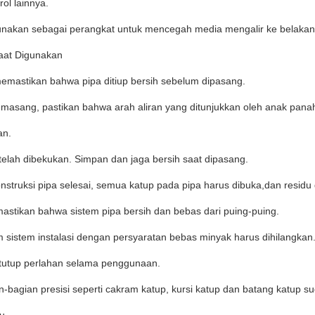
rol lainnya.
unakan sebagai perangkat untuk mencegah media mengalir ke belakang
aat Digunakan
memastikan bahwa pipa ditiup bersih sebelum dipasang.
emasang, pastikan bahwa arah aliran yang ditunjukkan oleh anak pana
an.
i telah dibekukan. Simpan dan jaga bersih saat dipasang.
nstruksi pipa selesai, semua katup pada pipa harus dibuka,dan residu d
astikan bahwa sistem pipa bersih dan bebas dari puing-puing.
m sistem instalasi dengan persyaratan bebas minyak harus dihilangkan
tutup perlahan selama penggunaan.
n-bagian presisi seperti cakram katup, kursi katup dan batang katup su