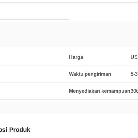
Harga
US
Waktu pengiriman
5-3
Menyediakan kemampuan
300
psi Produk