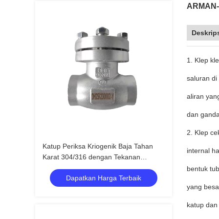
ARMAN- S
Deskrip
1. Klep kl
saluran di
aliran yan
dan ganda
2. Klep ce
Katup Periksa Kriogenik Baja Tahan
internal h
Karat 304/316 dengan Tekanan
Maksimum 5.0Mpa untuk Rentang
bentuk tub
Dapatkan Harga Terbaik
Suhu -196°C hingga +80°C
yang besa
katup dan