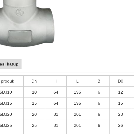
asi katup
 produk
DN
H
L
B
D0
5DJ10
10
64
195
6
12
5DJ15
15
64
195
6
15
5DJ20
20
81
201
6
23
5DJ25
25
81
201
6
26