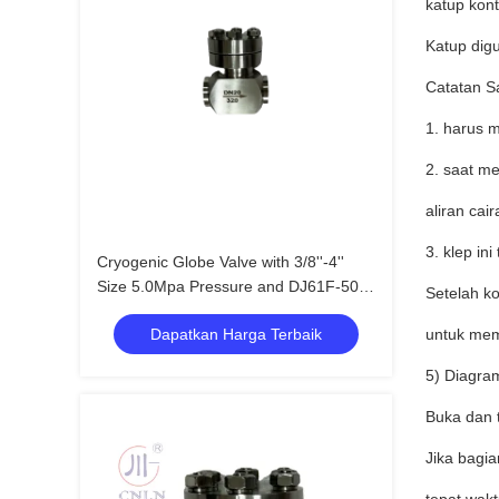
katup kont
Katup dig
Catatan S
1. harus 
2. saat m
aliran cair
3. klep in
Cryogenic Globe Valve with 3/8''-4''
Size 5.0Mpa Pressure and DJ61F-50P
Setelah ko
Model for LNG/LOX Applications
Dapatkan Harga Terbaik
untuk mem
5) Diagra
Buka dan 
Jika bagia