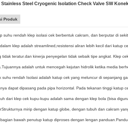
tainless Steel Cryogenic Isolation Check Valve SW Konek
si Produk
ep suhu rendah klep isolasi cek berbentuk cakram, dan berputar di seki
 dalam klep adalah streamlined,resistensi aliran lebih kecil dari katup
g tidak teratur.dan kinerja penyegelan tidak sebaik tipe angkat. Klep ce
.Tujuannya adalah untuk mencegah kejutan hidrolik ketika media berhe
k suhu rendah Isolasi adalah katup cek yang meluncur di sepanjang gar
anya dapat dipasang pada pipa horizontal. Pada tekanan tinggi katup ce
uh dari klep cek kupu-kupu adalah sama dengan klep bola (bisa digunak
rStrukturnya mirip dengan katup globe, dengan tubuh dan cakram yan
 bagian bawah penutup katup diproses dengan lengan panduan.Pandu