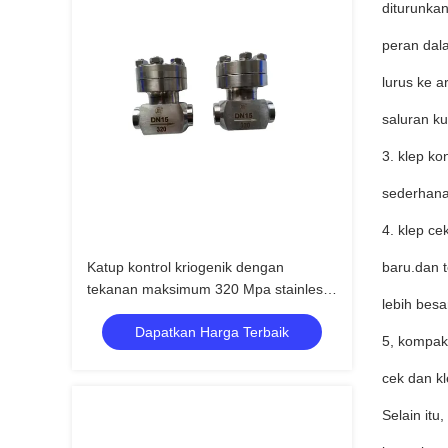
diturunka
peran dal
lurus ke a
saluran ku
3. klep ko
sederhana
4. klep ce
Katup kontrol kriogenik dengan
baru.dan 
tekanan maksimum 320 Mpa stainless
lebih besa
steel 304/316 untuk kisaran suhu -196
Dapatkan Harga Terbaik
hingga +80°C
5, kompak 
cek dan kl
Selain itu