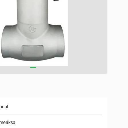
nual
meriksa