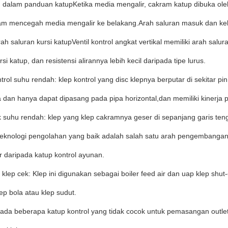
n dalam panduan katupKetika media mengalir, cakram katup dibuka ole
am mencegah media mengalir ke belakang.Arah saluran masuk dan kelu
rah saluran kursi katupVentil kontrol angkat vertikal memiliki arah 
rsi katup, dan resistensi alirannya lebih kecil daripada tipe lurus.
ntrol suhu rendah: klep kontrol yang disc klepnya berputar di sekitar pin d
 dan hanya dapat dipasang pada pipa horizontal,dan memiliki kinerja 
k suhu rendah: klep yang klep cakramnya geser di sepanjang garis teng
teknologi pengolahan yang baik adalah salah satu arah pengembangan k
r daripada katup kontrol ayunan.
klep cek: Klep ini digunakan sebagai boiler feed air dan uap klep shut-
ep bola atau klep sudut.
, ada beberapa katup kontrol yang tidak cocok untuk pemasangan outlet