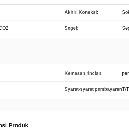
Akhiri Koneksi:
Sok
LCO2
Segel:
Seg
Kemasan rincian
pe
Syarat-syarat pembayaran
T/T
psi Produk