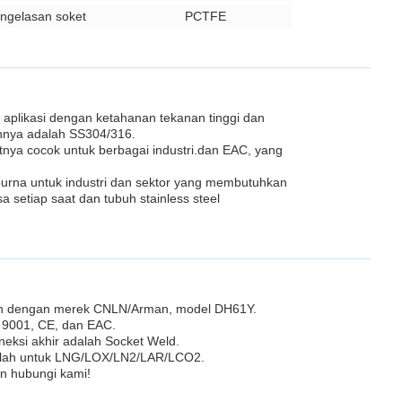
ngelasan soket
PCTFE
k aplikasi dengan ketahanan tekanan tinggi dan
uhnya adalah SS304/316.
atnya cocok untuk berbagai industri.dan EAC, yang
purna untuk industri dan sektor yang membutuhkan
sa setiap saat dan tubuh stainless steel
n dengan merek CNLN/Arman, model DH61Y.
O 9001, CE, dan EAC.
eksi akhir adalah Socket Weld.
dalah untuk LNG/LOX/LN2/LAR/LCO2.
an hubungi kami!