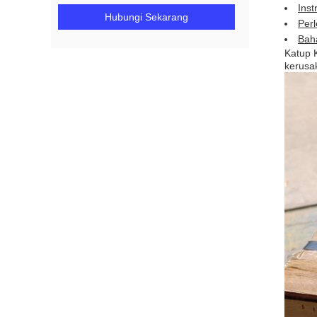
Ins
Hubungi Sekarang
Perl
Bah
Katup K
kerusa