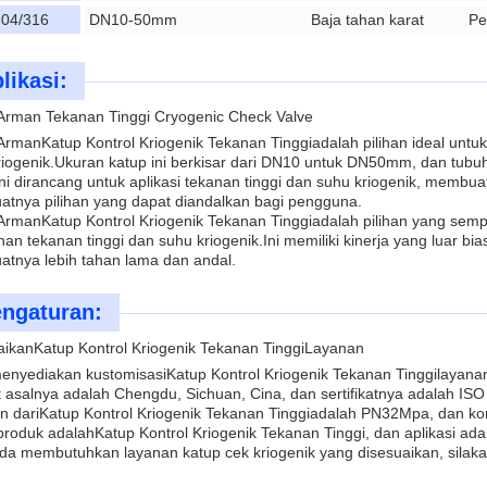
04/316
DN10-50mm
Baja tahan karat
Pe
likasi:
rman Tekanan Tinggi Cryogenic Check Valve
Arman
Katup Kontrol Kriogenik Tekanan Tinggi
adalah pilihan ideal untu
riogenik.Ukuran katup ini berkisar dari DN10 untuk DN50mm, dan tub
ni dirancang untuk aplikasi tekanan tinggi dan suhu kriogenik, membu
tnya pilihan yang dapat diandalkan bagi pengguna.
Arman
Katup Kontrol Kriogenik Tekanan Tinggi
adalah pilihan yang sem
an tekanan tinggi dan suhu kriogenik.Ini memiliki kinerja yang luar bia
tnya lebih tahan lama dan andal.
ngaturan:
aikan
Katup Kontrol Kriogenik Tekanan Tinggi
Layanan
enyediakan kustomisasi
Katup Kontrol Kriogenik Tekanan Tinggi
layana
 asalnya adalah Chengdu, Sichuan, Cina, dan sertifikatnya adalah IS
n dari
Katup Kontrol Kriogenik Tekanan Tinggi
adalah PN32Mpa, dan kon
roduk adalah
Katup Kontrol Kriogenik Tekanan Tinggi
, dan aplikasi a
nda membutuhkan layanan katup cek kriogenik yang disesuaikan, silak