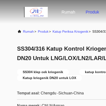
Rumah
Produk
Rumah
>
Produk
>
Katup Periksa Kriogenik
>
SS304/31
SS304/316 Katup Kontrol Krioge
DN20 Untuk LNG/LOX/LN2/LAR/
SS304 klep cek kriogenik
katup kontro
Katup kriogenik DN20 untuk LOX
Tempat asal:
Chengdu -Sichuan-China
Nama merek:
CNLN/Arman