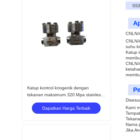
SS3
Ap
CNLN/A
CNLN/
suhu k
Katup i
membua
CNLN/
ketahan
membua
Katup kontrol kriogenik dengan
Pe
tekanan maksimum 320 Mpa stainless
Disesu
steel 304/316 untuk kisaran suhu -196
Kami m
Dapatkan Harga Terbaik
hingga +80°C
Tempat
Tekana
Nama p
Jika A