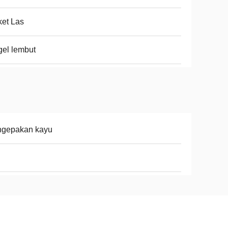
et Las
el lembut
ngepakan kayu