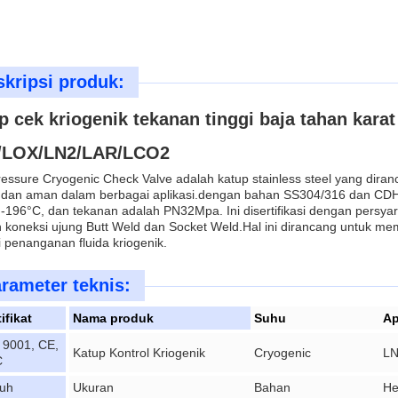
kripsi produk:
p cek kriogenik tekanan tinggi baja tahan kara
/LOX/LN2/LAR/LCO2
ressure Cryogenic Check Valve adalah katup stainless steel yang dira
 dan aman dalam berbagai aplikasi.dengan bahan SS304/316 dan CDH
 -196°C, dan tekanan adalah PN32Mpa. Ini disertifikasi dengan persy
 koneksi ujung Butt Weld dan Socket Weld.Hal ini dirancang untuk m
i penanganan fluida kriogenik.
rameter teknis:
ifikat
Nama produk
Suhu
Ap
 9001, CE,
Katup Kontrol Kriogenik
Cryogenic
LN
C
uh
Ukuran
Bahan
He