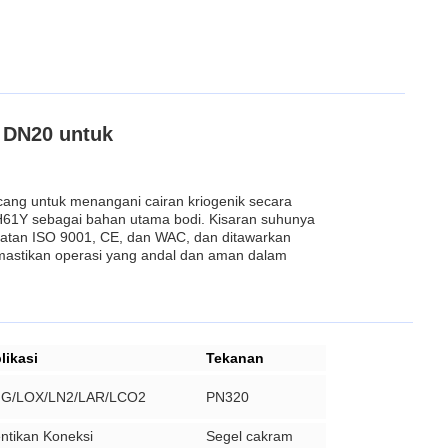
t DN20 untuk
ncang untuk menangani cairan kriogenik secara
61Y sebagai bahan utama bodi. Kisaran suhunya
aratan ISO 9001, CE, dan WAC, dan ditawarkan
emastikan operasi yang andal dan aman dalam
likasi
Tekanan
G/LOX/LN2/LAR/LCO2
PN320
ntikan Koneksi
Segel cakram