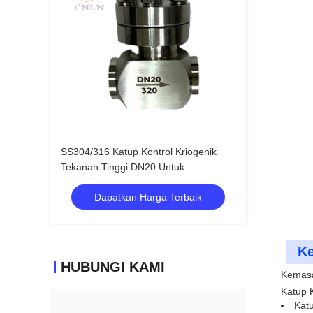
SS304/316 Katup Kontrol Kriogenik
Tekanan Tinggi DN20 Untuk
LNG/LOX/LN2/LAR/LCO2
Dapatkan Harga Terbaik
Ke
HUBUNGI KAMI
Kemasa
Katup K
Katu