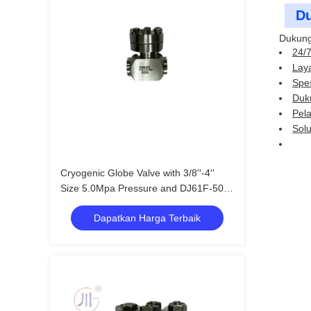
Du
Dukung
24/7
Laya
Spes
Duku
Pel
Solu
Cryogenic Globe Valve with 3/8''-4''
Size 5.0Mpa Pressure and DJ61F-50P
Model for LNG/LOX Applications
Dapatkan Harga Terbaik