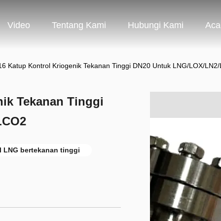
Video
Tentang Kami
Hubungi Kami
Aca
6 Katup Kontrol Kriogenik Tekanan Tinggi DN20 Untuk LNG/LOX/LN
nik Tekanan Tinggi
LCO2
l LNG bertekanan tinggi