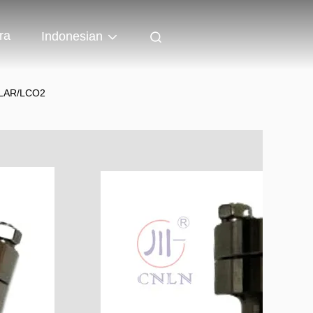
ra
Indonesian
2/LAR/LCO2