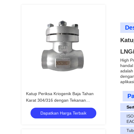
Des
Katu
LNG
High P
handal
adalah
dengan
aplikas
Katup Periksa Kriogenik Baja Tahan
Pa
Karat 304/316 dengan Tekanan
Maksimum 5.0Mpa untuk Rentang
Sert
Dapatkan Harga Terbaik
Suhu -196°C hingga +80°C
ISO
EA
Tub