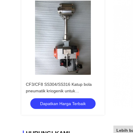
CF3/CF8 SS304/SS316 Katup bola
pneumatik kriogenik untuk
LNG/LOX/LN2/LAR
Dapatkan Harga Terbaik
Lebih b