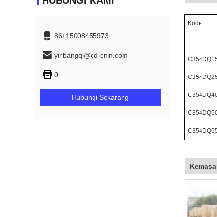
HUBUNGI KAMI
Kode
86+15008455973
yinbangqi@cd-cnln.com
C354DQ1
0
C354DQ2
C354DQ4
Hubungi Sekarang
C354DQ5
C354DQ6
Kemasa