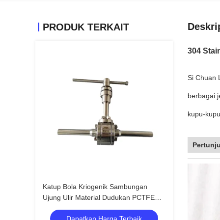
Deskri
PRODUK TERKAIT
304 Stai
Si Chuan 
berbagai j
kupu-kupu,
Pertunj
Katup Bola Kriogenik Sambungan
Ujung Ulir Material Dudukan PCTFE
untuk Suhu Rendah
Dapatkan Harga Terbaik