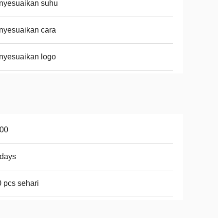
nyesuaikan suhu
nyesuaikan cara
nyesuaikan logo
100
3days
 pcs sehari