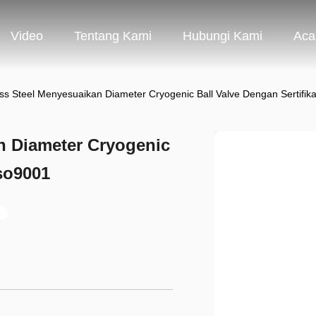
Video
Tentang Kami
Hubungi Kami
Aca
ess Steel Menyesuaikan Diameter Cryogenic Ball Valve Dengan Sertifik
n Diameter Cryogenic
Iso9001