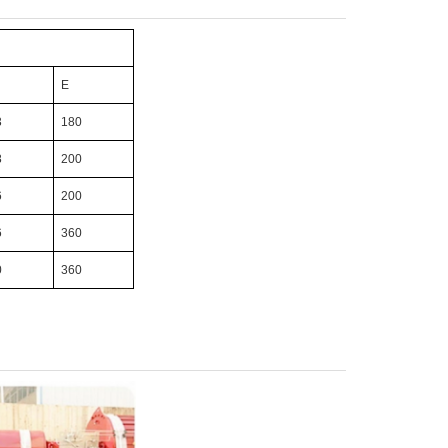
E
3
180
8
200
6
200
6
360
0
360