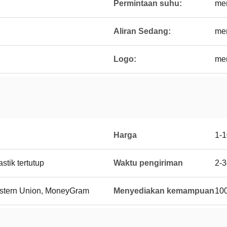
Permintaan suhu:
me
Aliran Sedang:
me
Logo:
me
Harga
1-
stik tertutup
Waktu pengiriman
2-
Western Union, MoneyGram
Menyediakan kemampuan
100