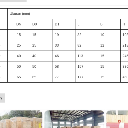
Ukuran (mm)
DN
D0
D1
L
B
H
5
15
15
19
82
10
19
5
25
25
33
82
12
21
0
40
40
46
113
15
24
0
50
50
58
157
15
33
5
65
65
77
177
15
45
n