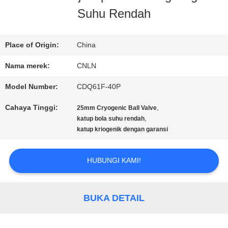
Suhu Rendah
PABRIK
Place of Origin:
China
KONTROL
Nama merek:
CNLN
KUALITAS
Model Number:
CDQ61F-40P
Cahaya Tinggi:
,
25mm Cryogenic Ball Valve
HUBUNGI
,
katup bola suhu rendah
katup kriogenik dengan garansi
KAMI
HUBUNGI KAMI!
BERITA
BUKA DETAIL
KASUS