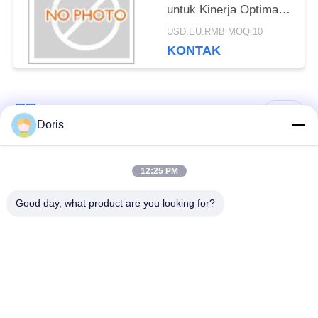
untuk Kinerja Optimal
di Lingkungan Suhu
USD,EU.RMB MOQ:10
Rendah
KONTAK
Bad Request
Semua
Doris
Katup Globe
12:25 PM
Katup Bola Cryogenic
Cryogenic
Good day, what product are you looking for?
Katup Periksa
Katup Pengaman
Kriogenik
Cryogenic
Katup Pengurang
Katup Mati Kriogenik
Tekanan Cryogenic