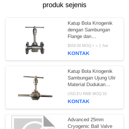
produk sejenis
PERMINTAAN
PENAWARAN
Katup Bola Kriogenik
dengan Sambungan
Flange dan
Pengoperasian Roda
SITEMAP
$559.00 MOQ:> = 1 Set
Tangan Cocok untuk
KONTAK
LNG LN2 LAr
KEBIJAKAN
Katup Bola Kriogenik
PRIVASI
Sambungan Ujung Ulir
Material Dudukan
PCTFE untuk Suhu
USD,EU.RMB MOQ:10
Rendah
KONTAK
Advanced 25mm
Cryogenic Ball Valve