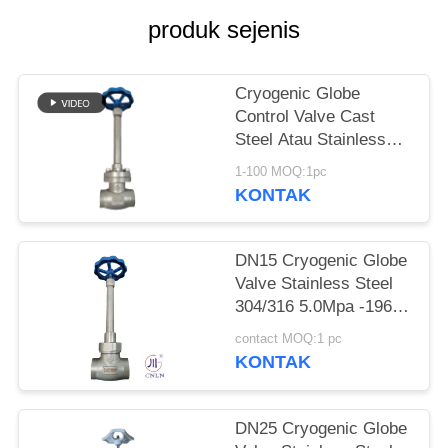
SITEMAP
produk sejenis
KEBIJAKAN
PRIVASI
Cryogenic Globe
Control Valve Cast
Steel Atau Stainless
Steel Atau
1-100 MOQ:1pc
Menyesuaikan Bahan
KONTAK
DN15 Cryogenic Globe
Valve Stainless Steel
304/316 5.0Mpa -196°C
sampai +80°C
contact MOQ:1 pc
KONTAK
DN25 Cryogenic Globe