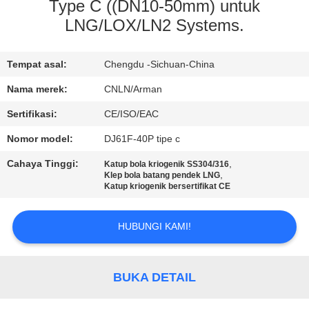
Type C ((DN10-50mm) untuk
KONTROL
LNG/LOX/LN2 Systems.
KUALITAS
Tempat asal:
Chengdu -Sichuan-China
HUBUNGI
Nama merek:
CNLN/Arman
KAMI
Sertifikasi:
CE/ISO/EAC
Nomor model:
DJ61F-40P tipe c
BERITA
Cahaya Tinggi:
,
Katup bola kriogenik SS304/316
,
Klep bola batang pendek LNG
Katup kriogenik bersertifikat CE
KASUS
HUBUNGI KAMI!
PERMINTAAN
PENAWARAN
BUKA DETAIL