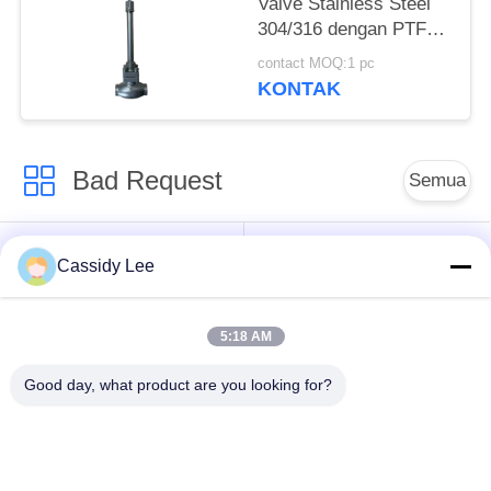
Valve Stainless Steel
304/316 dengan PTFE
Seal dan CF8/CF3
contact MOQ:1 pc
Valve Body untuk
KONTAK
-196°C sampai +80°C
Aplikasi
Bad Request
Semua
Katup Globe
Katup Bola Cryogenic
Cassidy Lee
Cryogenic
5:18 AM
Katup Periksa
Katup Pengaman
Kriogenik
Cryogenic
Good day, what product are you looking for?
Katup Pengurang
Katup Mati Kriogenik
Tekanan Cryogenic