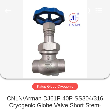
SiChuan
Liangchuan
Mechanical
Equipment
Co.,Ltd.
All
Rights
Reserved.
RUMAH
PRODUK
VIDEO
TENTANG
KAMI
Katup Globe Cryogenic
TUR
CNLN/Arman DJ61F-40P SS304/316
PABRIK
Cryogenic Globe Valve Short Stem-