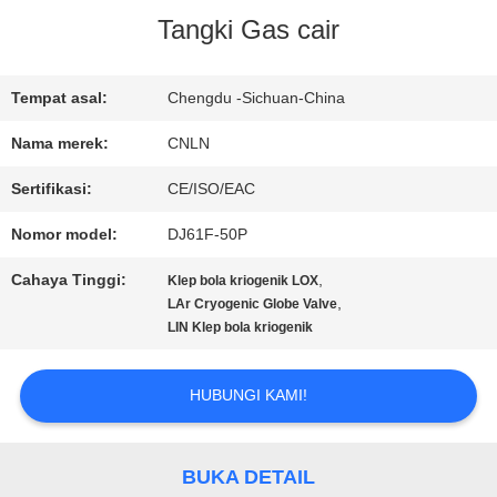
Tangki Gas cair
PABRIK
Tempat asal:
Chengdu -Sichuan-China
KONTROL
Nama merek:
CNLN
KUALITAS
Sertifikasi:
CE/ISO/EAC
Nomor model:
DJ61F-50P
HUBUNGI
Cahaya Tinggi:
,
Klep bola kriogenik LOX
KAMI
,
LAr Cryogenic Globe Valve
LIN Klep bola kriogenik
BERITA
HUBUNGI KAMI!
KASUS
BUKA DETAIL