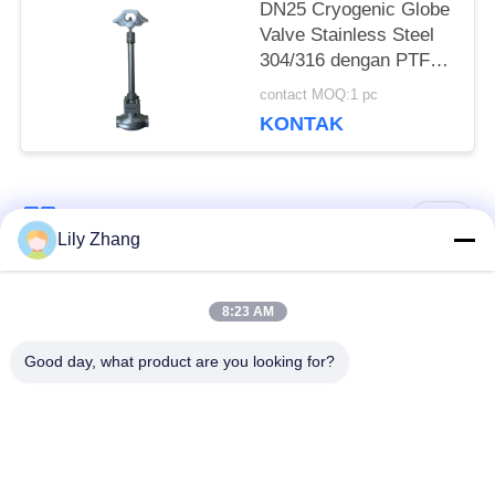
DN25 Cryogenic Globe
Valve Stainless Steel
304/316 dengan PTFE
Seal dan CF8/CF3
contact MOQ:1 pc
Valve Body untuk
KONTAK
-196°C sampai +80°C
Aplikasi
Bad Request
Semua
Lily Zhang
Katup Globe
8:23 AM
Katup Bola Cryogenic
Cryogenic
Good day, what product are you looking for?
Katup Periksa
Katup Pengaman
Kriogenik
Cryogenic
Katup Pengurang