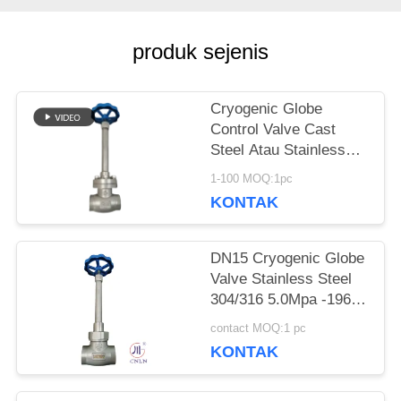
PERMINTAAN
produk sejenis
PENAWARAN
Cryogenic Globe
Control Valve Cast
SITEMAP
Steel Atau Stainless
Steel Atau
1-100 MOQ:1pc
Menyesuaikan Bahan
KEBIJAKAN
KONTAK
PRIVASI
DN15 Cryogenic Globe
Valve Stainless Steel
304/316 5.0Mpa -196°C
sampai +80°C
contact MOQ:1 pc
KONTAK