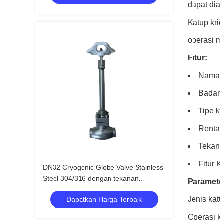
dapat dia
Katup kri
operasi 
Fitur:
Nama 
Badan
Tipe 
Renta
Tekan
Fitur
DN32 Cryogenic Globe Valve Stainless
Steel 304/316 dengan tekanan
Paramete
maksimum 5,0Mpa dan kisaran suhu
Jenis ka
Dapatkan Harga Terbaik
-196°C sampai +80°C
Operasi 