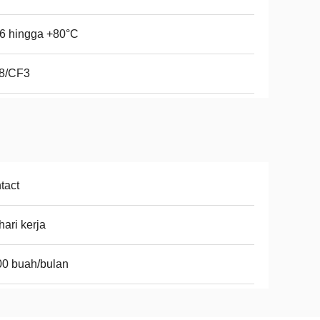
6 hingga +80°C
8/CF3
tact
hari kerja
0 buah/bulan