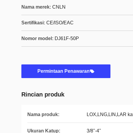
Nama merek:
CNLN
Sertifikasi:
CE/ISO/EAC
Nomor model:
DJ61F-50P
Permintaan Penawaran
Rincian produk
Nama produk:
LOX,LNG,LIN,LAR kat
Ukuran Katup:
3/8''-4''