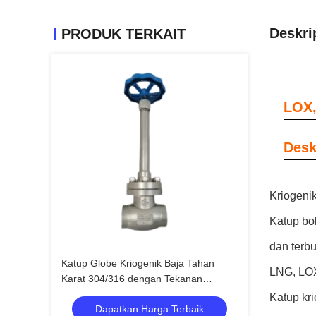
Deskri
PRODUK TERKAIT
LOX,
Desk
Kriogeni
Katup bo
dan terb
Katup Globe Kriogenik Baja Tahan
LNG, LO
Karat 304/316 dengan Tekanan
Maksimum 5.0Mpa dan Rentang Suhu
Katup kri
Dapatkan Harga Terbaik
-196°C hingga +80°C