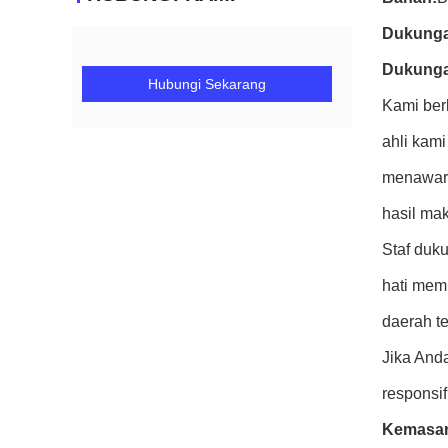
Dukunga
Dukunga
Hubungi Sekarang
Kami ber
ahli kam
menawark
hasil mak
Staf duk
hati mem
daerah te
Jika And
responsif
Kemasan