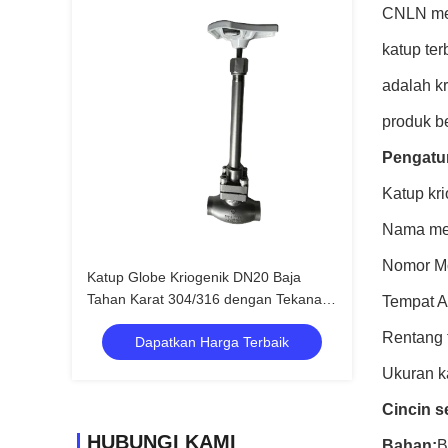
CNLN men
katup ter
adalah k
produk b
Pengatu
Katup kr
Nama me
Nomor M
Katup Globe Kriogenik DN20 Baja
Tahan Karat 304/316 dengan Tekanan
Tempat A
Maksimum 5.0Mpa dan Rentang Suhu
Rentang 
Dapatkan Harga Terbaik
-196°C hingga +80°C untuk Aplikasi
LNG LOX LIN LAR
Ukuran ka
Cincin s
HUBUNGI KAMI
Bahan:
B