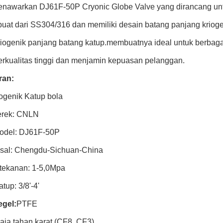
awarkan DJ61F-50P Cryonic Globe Valve yang dirancang untuk
buat dari SS304/316 dan memiliki desain batang panjang kriogen
riogenik panjang batang katup.membuatnya ideal untuk berba
erkualitas tinggi dan menjamin kepuasan pelanggan.
ran:
iogenik Katup bola
rek: CNLN
odel: DJ61F-50P
sal: Chengdu-Sichuan-China
tekanan: 1-5,0Mpa
tup: 3/8'-4'
egel:
PTFE
aja tahan karat (CF8, CF3)