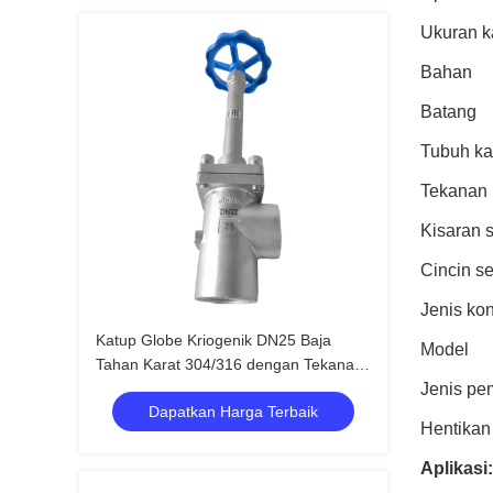
Ukuran k
Bahan
Batang
Tubuh ka
Tekanan
Kisaran 
Cincin s
Jenis ko
Katup Globe Kriogenik DN25 Baja
Model
Tahan Karat 304/316 dengan Tekanan
Maksimum 5.0Mpa dan Rentang Suhu
Jenis p
Dapatkan Harga Terbaik
-196°C hingga +80°C
Hentikan
Aplikasi: