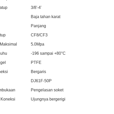
atup
3/8'-4'
Baja tahan karat
Panjang
tup
CF8/CF3
 Maksimal
5.0Mpa
suhu
-196 sampai +80°C
egel
PTFE
neksi
Bergaris
DJ61F-50P
embukaan
Pengelasan soket
 Koneksi
Ujungnya bergerigi