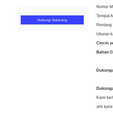
Nomor M
Tempat A
Hubungi Sekarang
Rentang 
Ukuran ka
Cincin s
Bahan:
B
Dukunga
Dukunga
Kami ber
ahli kam