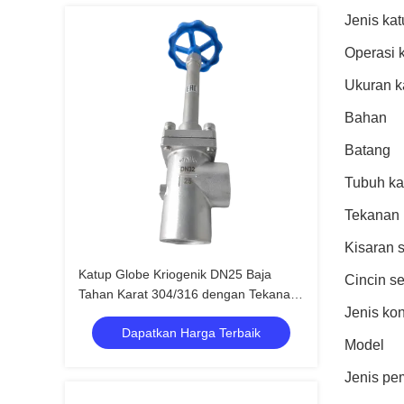
Jenis ka
Operasi 
Ukuran k
Bahan
Batang
Tubuh ka
Tekanan
Kisaran 
Katup Globe Kriogenik DN25 Baja
Cincin s
Tahan Karat 304/316 dengan Tekanan
Jenis ko
Maksimum 5.0Mpa dan Rentang Suhu
Dapatkan Harga Terbaik
-196°C hingga +80°C
Model
Jenis p