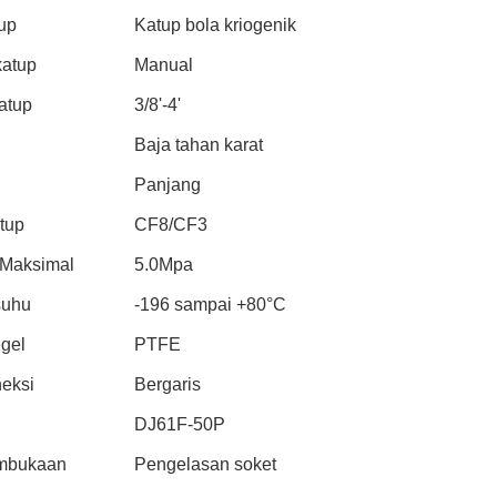
tup
Katup bola kriogenik
katup
Manual
atup
3/8'-4'
Baja tahan karat
Panjang
tup
CF8/CF3
 Maksimal
5.0Mpa
suhu
-196 sampai +80°C
egel
PTFE
neksi
Bergaris
DJ61F-50P
embukaan
Pengelasan soket