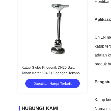
Hentikan
Aplikasi:
CNLN men
katup ter
adalah k
produk b
Katup Globe Kriogenik DN20 Baja
Tahan Karat 304/316 dengan Tekanan
Maksimum 5.0Mpa dan Rentang Suhu
Pengatu
Dapatkan Harga Terbaik
-196°C hingga +80°C untuk Aplikasi
LNG LOX LIN LAR
Katup kr
HUBUNGI KAMI
Nama me