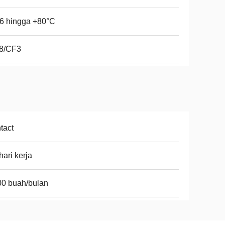
6 hingga +80°C
8/CF3
tact
hari kerja
0 buah/bulan