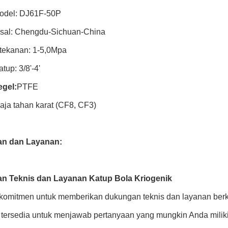
odel: DJ61F-50P
sal: Chengdu-Sichuan-China
tekanan: 1-5,0Mpa
tup: 3/8'-4'
egel:
PTFE
aja tahan karat (CF8, CF3)
n dan Layanan:
n Teknis dan Layanan Katup Bola Kriogenik
komitmen untuk memberikan dukungan teknis dan layanan berkual
i tersedia untuk menjawab pertanyaan yang mungkin Anda miliki