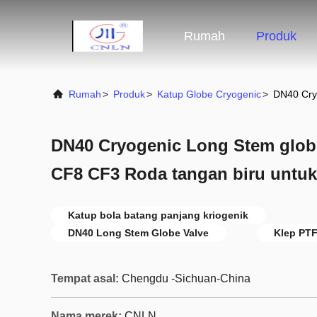
Rumah
Produk
Rumah
>
Produk
>
Katup Globe Cryogenic
>
DN40 Cry
DN40 Cryogenic Long Stem glob
CF8 CF3 Roda tangan biru untu
Katup bola batang panjang kriogenik
DN40 Long Stem Globe Valve
Klep PTF
Tempat asal:
Chengdu -Sichuan-China
Nama merek:
CNLN