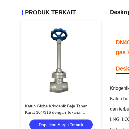
Deskri
PRODUK TERKAIT
DN40
gas 
Desk
Kriogeni
Katup bo
Katup Globe Kriogenik Baja Tahan
dan terb
Karat 304/316 dengan Tekanan
Maksimum 5.0Mpa dan Rentang Suhu
LNG, LO
Dapatkan Harga Terbaik
-196°C hingga +80°C