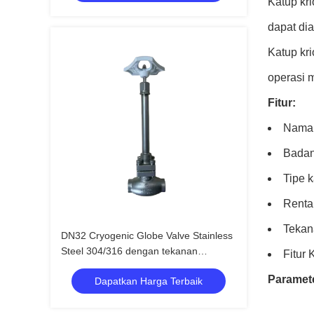
Katup kri
dapat dia
Katup kri
operasi 
Fitur:
Nama 
Badan
Tipe 
Renta
Tekan
DN32 Cryogenic Globe Valve Stainless
Steel 304/316 dengan tekanan
Fitur
maksimum 5,0Mpa dan kisaran suhu
Paramete
Dapatkan Harga Terbaik
-196°C sampai +80°C