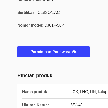
Sertifikasi:
CE/ISO/EAC
Nomor model:
DJ61F-50P
Permintaan Penawaran
Rincian produk
Nama produk:
LOX, LNG, LIN, katu
Ukuran Katup:
3/8''-4''