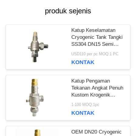
produk sejenis
PERMINTAAN
Katup Keselamatan
PENAWARAN
Cryogenic Tank Tangki
SS304 DN15 Semi
Direct Acting Terbuka
USD110 per pc MOQ:1 PC
SITEMAP
Penuh
KONTAK
KEBIJAKAN
Katup Pengaman
Tekanan Angkat Penuh
PRIVASI
Kustom Krogenik
Dengan Persetujuan
1-100 MOQ:1pc
CE / ISO9001
KONTAK
OEM DN20 Cryogenic