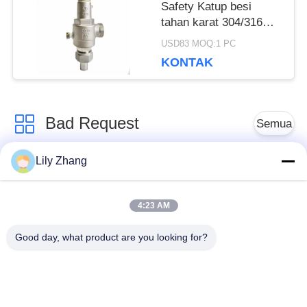
Safety Katup besi
tahan karat 304/316
Koneksi Benang
USD83 MOQ:1 PC
KONTAK
Bad Request
Semua
Lily Zhang
Katup Globe
Katup Bola Cryogenic
Cryogenic
4:23 AM
Katup Periksa
Katup Pengaman
Good day, what product are you looking for?
Kriogenik
Cryogenic
Katup Pengurang
Katup Mati Kriogenik
Tekanan Cryogenic