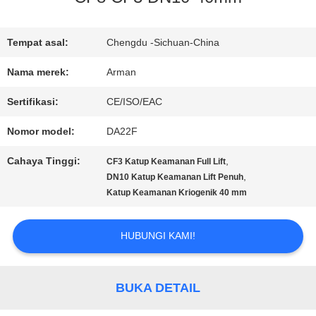
TUR
PABRIK
Tempat asal:
Chengdu -Sichuan-China
Nama merek:
Arman
KONTROL
Sertifikasi:
CE/ISO/EAC
KUALITAS
Nomor model:
DA22F
Cahaya Tinggi:
,
CF3 Katup Keamanan Full Lift
HUBUNGI
,
DN10 Katup Keamanan Lift Penuh
Katup Keamanan Kriogenik 40 mm
KAMI
HUBUNGI KAMI!
BERITA
BUKA DETAIL
KASUS