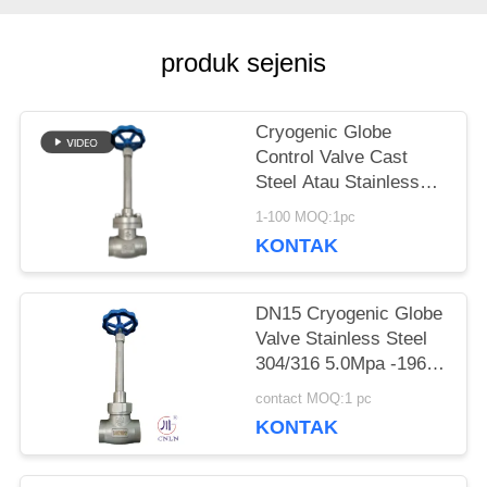
PERMINTAAN
produk sejenis
PENAWARAN
Cryogenic Globe
Control Valve Cast
SITEMAP
Steel Atau Stainless
Steel Atau
1-100 MOQ:1pc
Menyesuaikan Bahan
KEBIJAKAN
KONTAK
PRIVASI
DN15 Cryogenic Globe
Valve Stainless Steel
304/316 5.0Mpa -196°C
sampai +80°C
contact MOQ:1 pc
KONTAK