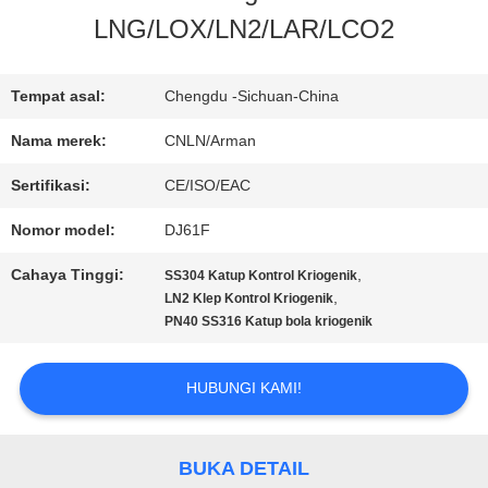
LNG/LOX/LN2/LAR/LCO2
PABRIK
Tempat asal:
Chengdu -Sichuan-China
KONTROL
Nama merek:
CNLN/Arman
KUALITAS
Sertifikasi:
CE/ISO/EAC
Nomor model:
DJ61F
HUBUNGI
Cahaya Tinggi:
,
SS304 Katup Kontrol Kriogenik
KAMI
,
LN2 Klep Kontrol Kriogenik
PN40 SS316 Katup bola kriogenik
BERITA
HUBUNGI KAMI!
KASUS
BUKA DETAIL