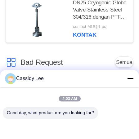
DN25 Cryogenic Globe
Valve Stainless Steel
304/316 dengan PTFE
Seal dan CF8/CF3
contact MOQ:1 pc
Valve Body untuk
KONTAK
-196°C sampai +80°C
Aplikasi
Bad Request
Semua
Cassidy Lee
Katup Globe
Katup Bola Cryogenic
Cryogenic
4:03 AM
Katup Periksa
Katup Pengaman
Good day, what product are you looking for?
Kriogenik
Cryogenic
Katup Pengurang