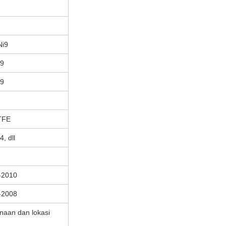
Ni9
i9
i9
TFE
, dll
-2010
-2008
naan dan lokasi