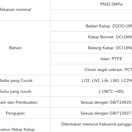
PN32.0MPa
Tekanan nominal:
Badan Katup: ZGOCr18
Katup Bonnet: OCr18N
Bahan:
Batang Katup: OCr18N
Isian: PTFE
Cincin segel cakram: PC
edia yang Cocok:
LO2, LN2, LAr, LNG, LC2H4
Suhu yang cocok:
(-196℃~+80)
ain dan Pembuatan:
Sesuai dengan GB/T24925
Pengujian:
Sesuai dengan GB/T13927
Ditentukan menurut frekuensi penggu
umur Hidup Katup: