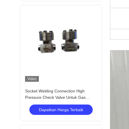
Video
Socket Welding Connection High
Pressure Check Valve Untuk Gas
Cairan Kriogenik Lox Lng Lin PN320
Dapatkan Harga Terbaik
Valve