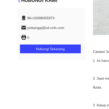
HUBUNGI KAMI
86+15008455973
yinbangqi@cd-cnln.com
0
Hubungi Sekarang
Catatan S
1 .Ini ha
2 .Saat m
fluida.
3 .Katup 