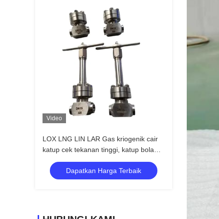
Video
LOX LNG LIN LAR Gas kriogenik cair
katup cek tekanan tinggi, katup bola
PN320 SS304
Dapatkan Harga Terbaik