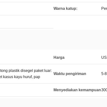
Warna katup:
Pe
Harga
US
tong plastik disegel paket luar:
Waktu pengiriman
5-
et kasus kayu huruf, pap
Menyediakan kemampuan
300