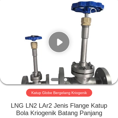
SiChuan
Liangchuan
Mechanical
Equipment
Co.,Ltd.
All
Rights
Reserved.
RUMAH
PRODUK
VIDEO
TENTANG
KAMI
Katup Globe Bergelang Kriogenik
TUR
LNG LN2 LAr2 Jenis Flange Katup
PABRIK
Bola Kriogenik Batang Panjang