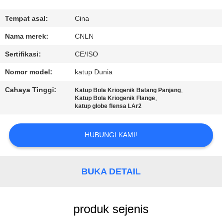
KONTROL
Tempat asal:
Cina
KUALITAS
Nama merek:
CNLN
Sertifikasi:
CE/ISO
HUBUNGI
Nomor model:
katup Dunia
KAMI
Cahaya Tinggi:
,
Katup Bola Kriogenik Batang Panjang
,
Katup Bola Kriogenik Flange
katup globe flensa LAr2
BERITA
HUBUNGI KAMI!
KASUS
BUKA DETAIL
PERMINTAAN
PENAWARAN
produk sejenis