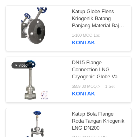
SITEMAP
Katup Globe Flens
KEBIJAKAN
Kriogenik Batang
Panjang Material Baja
PRIVASI
Tahan Karat DN15
1-100 MOQ:1pc
Hingga DN200
KONTAK
DN15 Flange
Connection LNG
Cryogenic Globe Valve
Untuk
$559.00 MOQ:> = 1 Set
LOX/LN2/LAR/LCO2
KONTAK
-196~+80°C
Katup Bola Flange
Roda Tangan Kriogenik
LNG DN200