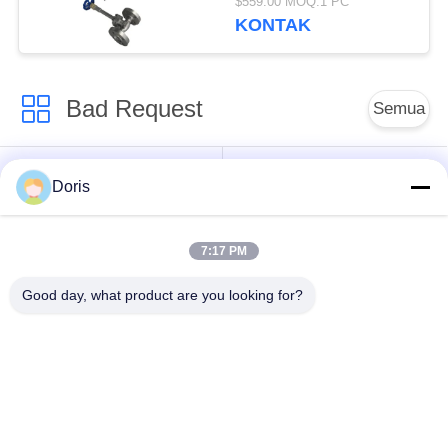
$559.00 MOQ:1 PC
KONTAK
Bad Request
Semua
Katup Globe
Katup Bola Cryogenic
Doris
Cryogenic
7:17 PM
Katup Periksa
Katup Pengaman
Kriogenik
Cryogenic
Good day, what product are you looking for?
Katup Pengurang
Katup Mati Kriogenik
Tekanan Cryogenic
Soket Kriogenik Weld
Katup Globe
Globe Valve
Bergelang Kriogenik