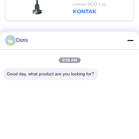
Seal dan CF8/CF3
contact MOQ:1 pc
Valve Body untuk
KONTAK
-196°C sampai +80°C
Aplikasi
Bad Request
Semua
Doris
Katup Globe
9:56 AM
Katup Bola Cryogenic
Cryogenic
Good day, what product are you looking for?
Katup Periksa
Katup Pengaman
Kriogenik
Cryogenic
Katup Pengurang
Katup Mati Kriogenik
Tekanan Cryogenic
Soket Kriogenik Weld
Katup Globe