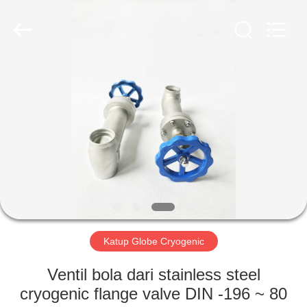
SiChuan
Liangchuan
Mechanical
Equipment
Co.,Ltd.
All
Rights
Reserved.
RUMAH
PRODUK
VIDEO
TENTANG
KAMI
Katup Globe Cryogenic
TUR
Ventil bola dari stainless steel
PABRIK
cryogenic flange valve DIN -196 ~ 80