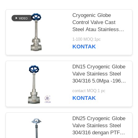
SITEMAP
Cryogenic Globe
KEBIJAKAN
Control Valve Cast
PRIVASI
Steel Atau Stainless
Steel Atau
1-100 MOQ:1pc
Menyesuaikan Bahan
KONTAK
DN15 Cryogenic Globe
Valve Stainless Steel
304/316 5.0Mpa -196°C
sampai +80°C
contact MOQ:1 pc
KONTAK
DN25 Cryogenic Globe
Valve Stainless Steel
304/316 dengan PTFE