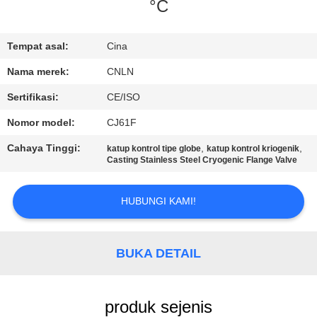
°C
KONTROL
KUALITAS
Tempat asal:
Cina
Nama merek:
CNLN
HUBUNGI
Sertifikasi:
CE/ISO
KAMI
Nomor model:
CJ61F
Cahaya Tinggi:
,
,
katup kontrol tipe globe
katup kontrol kriogenik
BERITA
Casting Stainless Steel Cryogenic Flange Valve
HUBUNGI KAMI!
KASUS
PERMINTAAN
BUKA DETAIL
PENAWARAN
produk sejenis