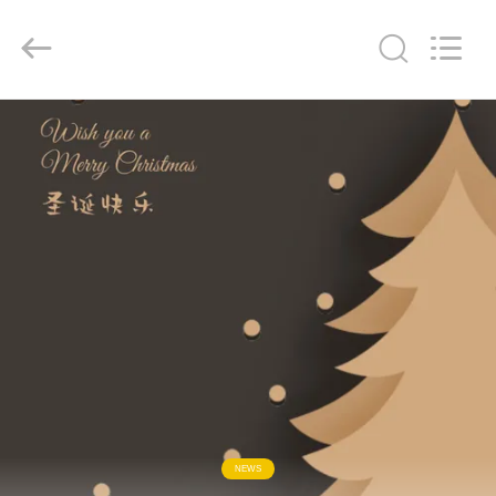
SiChuan
Liangchuan
Mechanical
Equipment
Co.,Ltd.
All
Rights
Reserved.
RUMAH
PRODUK
VIDEO
TENTANG
KAMI
TUR
PABRIK
NEWS