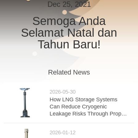
Dec 25, 2021
KONTROL
Semoga Anda
KUALITAS
Selamat Natal dan
HUBUNGI
Tahun Baru!
KAMI
BERITA
Related News
KASUS
2026-05-30
How LNG Storage Systems
Can Reduce Cryogenic
PERMINTAAN
Leakage Risks Through Proper
PENAWARAN
Valve Selection
2026-01-12