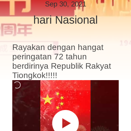
Sep 30, 2021
KONTROL
hari Nasional
KUALITAS
HUBUNGI
Rayakan dengan hangat
KAMI
peringatan 72 tahun
berdirinya Republik Rakyat
BERITA
Tiongkok!!!!!
KASUS
PERMINTAAN
PENAWARAN