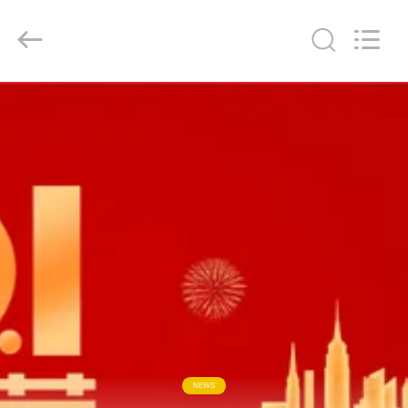
SiChuan
Liangchuan
Mechanical
Equipment
Co.,Ltd.
All
Rights
Reserved.
RUMAH
PRODUK
VIDEO
TENTANG
KAMI
TUR
PABRIK
NEWS