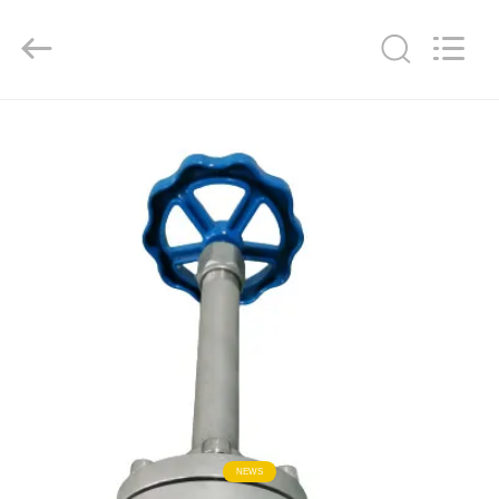
SiChuan
Liangchuan
Mechanical
Equipment
Co.,Ltd.
All
Rights
Reserved.
RUMAH
PRODUK
VIDEO
TENTANG
KAMI
TUR
PABRIK
NEWS