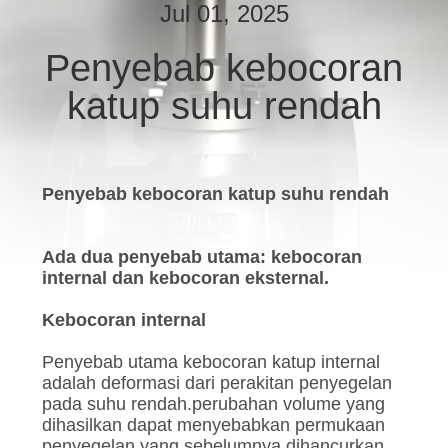
Jul 01, 2025
KONTROL
Penyebab kebocoran
KUALITAS
katup suhu rendah
HUBUNGI
KAMI
Penyebab kebocoran katup suhu rendah
BERITA
Ada dua penyebab utama: kebocoran
internal dan kebocoran eksternal.
KASUS
Kebocoran internal
PERMINTAAN
Penyebab utama kebocoran katup internal
PENAWARAN
adalah deformasi dari perakitan penyegelan
pada suhu rendah.perubahan volume yang
dihasilkan dapat menyebabkan permukaan
penyegelan yang sebelumnya dihancurkan