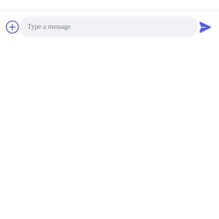
Photo
Video Call
Audio Call