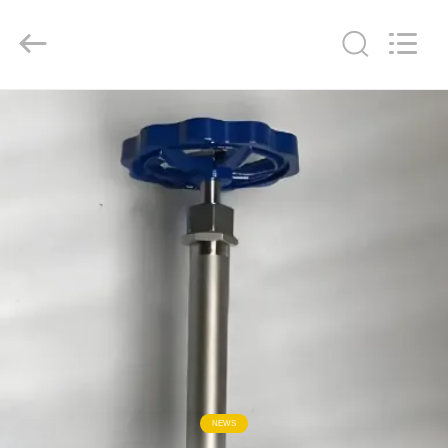
SiChuan
Liangchuan
Mechanical
Equipment
Co.,Ltd.
All
Rights
Reserved.
RUMAH
PRODUK
VIDEO
TENTANG
KAMI
TUR
PABRIK
NEWS