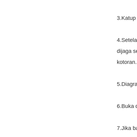
3.Katup
4.Setel
dijaga 
kotoran.
5.Diagra
6.Buka 
7.Jika b