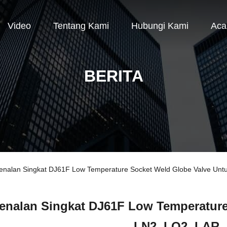
Video
Tentang Kami
Hubungi Kami
Aca
BERITA
enalan Singkat DJ61F Low Temperature Socket Weld Globe Valve Unt
enalan Singkat DJ61F Low Temperature
LN2, LO2, LAR,