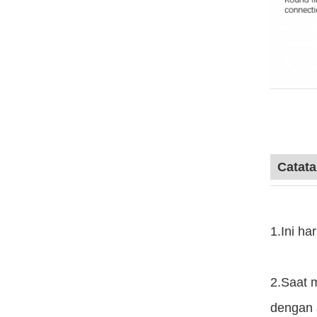
Catat
1.Ini h
2.Saat 
dengan a