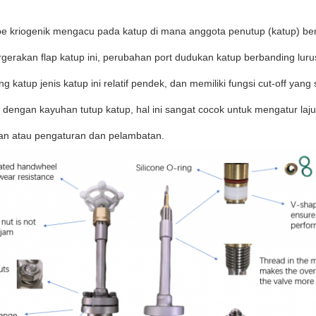
be kriogenik mengacu pada katup di mana anggota penutup (katup) be
rgerakan flap katup ini, perubahan port dudukan katup berbanding lu
ng katup jenis katup ini relatif pendek, dan memiliki fungsi cut-off y
dengan kayuhan tutup katup, hal ini sangat cocok untuk mengatur laju a
an atau pengaturan dan pelambatan.