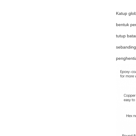
Katup glo
bentuk pe
tutup bata
sebanding 
penghenti